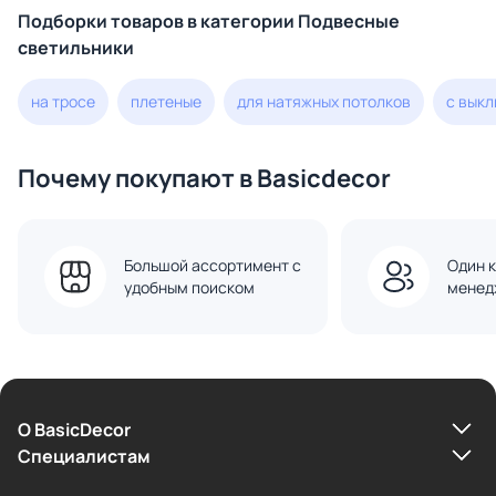
Подборки товаров в категории Подвесные
светильники
на тросе
плетеные
для натяжных потолков
с вык
Почему покупают в Basicdecor
Большой ассортимент с
Один к
удобным поиском
менед
О BasicDecor
Cпециалистам