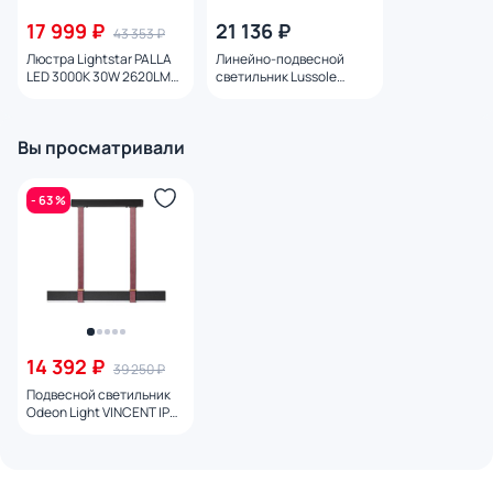
17 999 ₽
21 136 ₽
43 353 ₽
Люстра Lightstar PALLA
Линейно-подвесной
LED 3000K 30W 2620LM
светильник Lussole
30G 737117 черная
Десото LSP-7222
Вы просматривали
- 63 %
14 392 ₽
39 250 ₽
Подвесной светильник
Odeon Light VINCENT IP20
LED 25W 3000K 220V
6629/25L