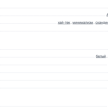
хай-тек
,
минимализм
,
сканди
белый