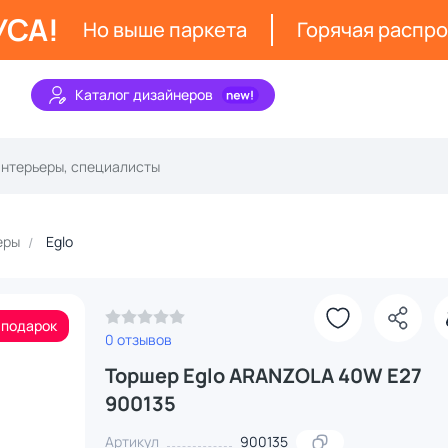
УСА!
Но выше паркета
Горячая распр
Каталог дизайнеров
еры
Eglo
З
 подарок
0 отзывов
Торшер Eglo ARANZOLA 40W E27
900135
Артикул
900135