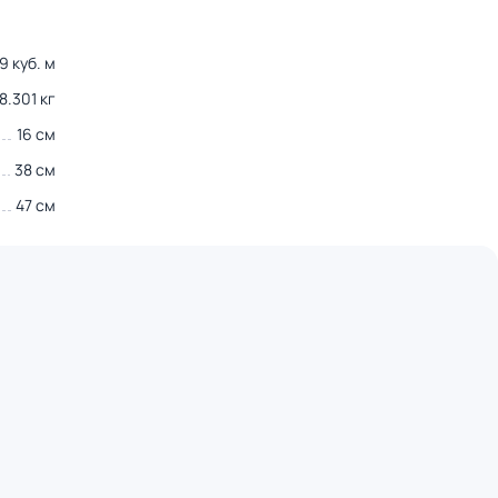
9 куб. м
8.301 кг
16 см
38 см
47 см