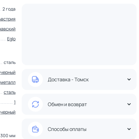
2 года
Австрия
навский
Eglo
сталь
,
черный
Доставка - Томск
металл
сталь
1
Обмен и возврат
черный
Способы оплаты
300 мм