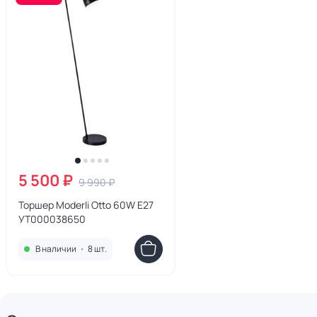
5 500 ₽
9 990 ₽
Торшер Moderli Otto 60W E27
УТ000038650
В наличии
•
8 шт.