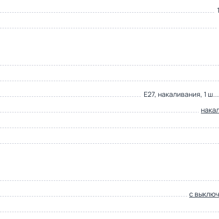
E27, накаливания, 1 ш..
нака
с выклю