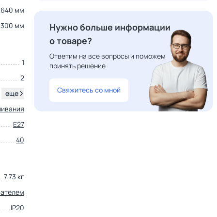
1640 мм
300 мм
Нужно больше информации
о товаре?
Ответим на все вопросы и поможем
1
принять решение
2
Свяжитесь со мной
.
еще
ливания
E27
40
7.73 кг
чателем
IP20